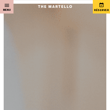
MENU
RÉSERVER
Dormir
Chèques cadeaux Martello
Musique live
Manger et boire