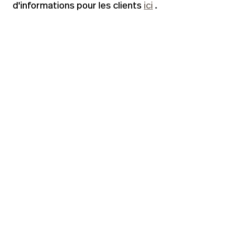
d'informations pour les clients
ici
.
F:
CHECK
Chambres
Appartements
Groupes
In
ALSO
RÉSERVEZ DIRECTEMENT